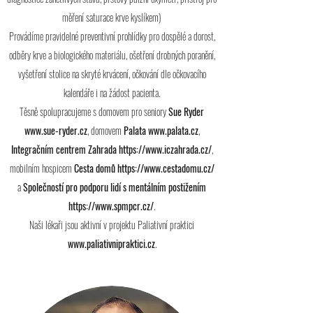
měření saturace krve kyslíkem)
Provádíme pravidelné preventivní prohlídky pro dospělé a dorost,
odběry krve a biologického materiálu, ošetření drobných poranění,
vyšetření stolice na skryté krvácení, očkování dle očkovacího
kalendáře i na žádost pacienta.
Těsně spolupracujeme s domovem pro seniory
Sue Ryder
www.sue-ryder.cz
, domovem
Palata
www.palata.cz
,
Integračním centrem Zahrada
https://www.iczahrada.cz/
,
mobilním hospicem
Cesta domů
https://www.cestadomu.cz/
a
Společností pro podporu lidí s mentálním postižením
https://www.spmpcr.cz/
.
Naši lékaři jsou aktivní v projektu Paliativní praktici
www.paliativnipraktici.cz
.