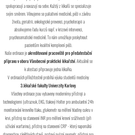
spolupracují a navazují na sebe.
Každý z lékařů se specializuje
svým směrem. Věnujeme se paliativní medicíně, péči v závěru
života, geriatrii, onkologické prevenci, psychoterapii a
absolvujeme řadu kurzů např. v krizové intervenci,
psychosomatické medicíně. To nám umožňuje poskytnout
pacientům kvalitní komplexní péči.
Naše ordinace je
akreditované pracoviště pro předatestační
přípravu v oboru Všeobecné praktické lékařství
. Aktuálně se
k atestaci připravuje jedna lékařka.
V ordinacích příležitostně probíhá výuka studentů medicíny
3.lékařské fakulty Univerzity Karlovy
.
Všechny ordinace jsou vybaveny modernímy přístroji a
technologiemi (ultrazvuk, EKG, tlakový Holter pro ambulantní 24h
monitorování krevního tlaku, glukometr na měření hladiny cukru v
krvi, přístroj na stanovení INR pro měření krevní srážlivosti (při
užívání warfarinu), přístroj na stanovení CRP - který napomáhá
diagnostice zánětlivých stavů, prstový pulzní oxymetr, přístroj pro