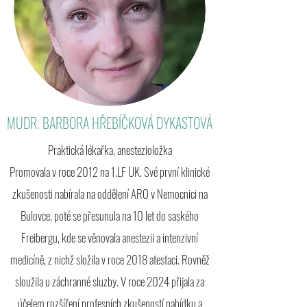
MUDR. BARBORA HŘEBÍČKOVÁ DYKASTOVÁ
Praktická lékařka, anestezioložka
Promovala v roce 2012 na 1.LF UK. Své první klinické
zkušenosti nabírala na oddělení ARO v Nemocnici na
Bulovce, poté se přesunula na 10 let do saského
Freibergu, kde se věnovala anestezii a intenzivní
medicíně, z nichž složila v roce 2018 atestaci. Rovněž
sloužila u záchranné sluzby. V roce 2024 přijala za
účelem rozšíření profesních zkušeností nabídku a