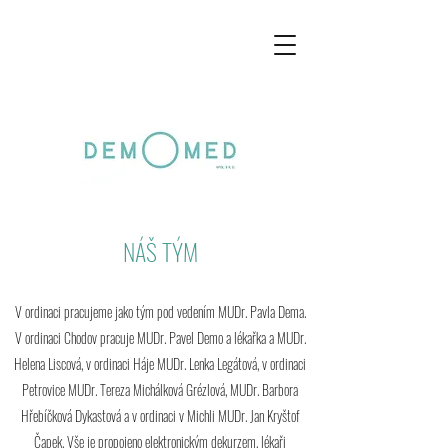
NÁŠ TÝM
V ordinaci pracujeme jako tým pod vedením MUDr. Pavla Dema.
V ordinaci Chodov pracuje MUDr. Pavel Demo a lékařka a MUDr.
Helena Liscová, v ordinaci Háje
MUDr. Lenka Legátová, v ordinaci
Petrovice MUDr. Tereza Michálková Grézlová, MUDr. Barbora
Hřebíčková Dykastová a v ordinaci v Michli MUDr. Jan Kryštof
Čapek. Vše je propojeno elektronickým dekurzem, lékaři