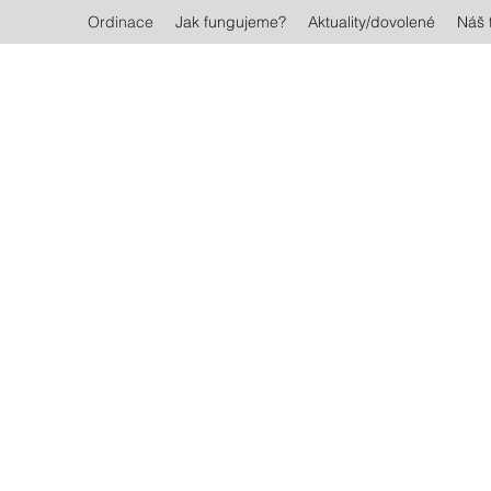
Ordinace
Jak fungujeme?
Aktuality/dovolené
Náš 