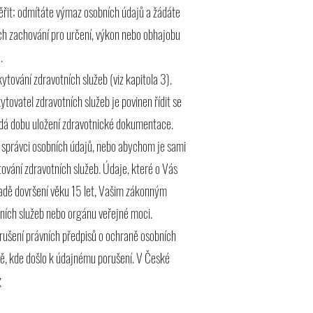
ěřit; odmítáte výmaz osobních údajů a žádáte
ich zachování pro určení, výkon nebo obhajobu
.
ování zdravotních služeb (viz kapitola 3).
tovatel zdravotních služeb je povinen řídit se
ádá dobu uložení zdravotnické dokumentace.
 správci osobních údajů, nebo abychom je sami
ování zdravotních služeb. Údaje, které o Vás
adě dovršení věku 15 let, Vašim zákonným
ních služeb nebo orgánu veřejné moci.
orušení právních předpisů o ochraně osobních
tě, kde došlo k údajnému porušení. V České
z