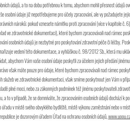
sobních údajů, a to na dobu potřebnou k tomu, abychom mohli přesnost údajů ov
aše osobní údaje již nepotřebujeme pro účely zpracování, ale vy požadujete jej
právních nároků; pokud vznesete námitku proti zpracování (více v kapitole č. 6)
lad ve zdravotnické dokumentaci), které bychom zpracovávali nad rámec poskyt
vání osobních údajů je nezbytné pro poskytování zdravotní péče či léčby. Posky
nařizuje vedení této dokumentace, a vyhláškou č. 98/2012 Sb., která mu ukl
dat, abychom Vám vaše osobní údaje poskytli za účelem jejich předání jinému
 právo však máte pouze pro údaje, které bychom zpracovávali nad rámec poskyt
h služeb ve zdravotnické dokumentaci, však smíme poskytnout jen Vám v příp
dě plné moci, nebo za zákonných podmínek též jinému poskytovateli zdravot
u, a to v případě, že se domníváte, že zpracováním osobních údajů dochází k p
 úřadu v místě svého obvyklého bydliště, místě výkonu zaměstnání nebo v mís
republice je dozorovým úřadem Úřad na ochranu osobních údajů,
www.uoou.c