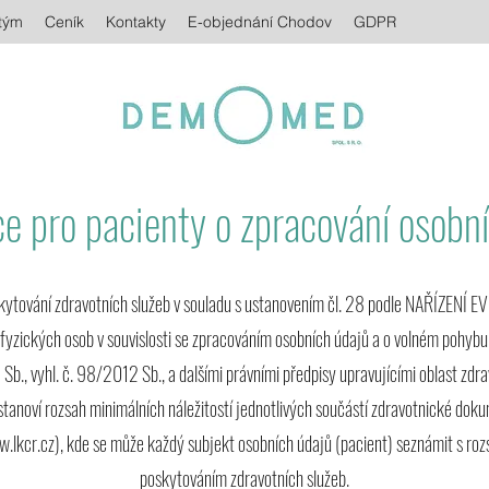
tým
Ceník
Kontakty
E-objednání Chodov
GDPR
e pro pacienty o zpracování osobn
oskytování zdravotních služeb v souladu s ustanovením čl. 28 podle NAŘÍ
zických osob v souvislosti se zpracováním osobních údajů a o volném pohybu
Sb., vyhl. č. 98/2012 Sb., a dalšími právními předpisy upravujícími oblast zdra
anoví rozsah minimálních náležitostí jednotlivých součástí zdravotnické doku
.lkcr.cz
), kde se může každý subjekt osobních údajů (pacient) seznámit s roz
poskytováním zdravotních služeb.