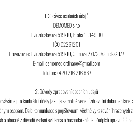
1. Správce osobních údajů
DEMOMED s.r.o
Hviezdoslavova 519/10, Praha 11, 149 00
IČO 02261201
Provozovna: Hviezdoslavova 519/10, Ohmova 271/2, Michelská 1/7
E-mail:
demomed.ordinace@gmail.com
Telefon: +420 216 216 867
2. Důvody zpracování osobních údajů
váváme pro konkrétní účely jako je samotné vedení zdravotní dokumentace, a
něným osobám. Dále komunikace s pojišťovnami včetně vykazování hrazených z
eb a obecně z důvodů vedení evidence o hospodaření dle předpisů upravujících d