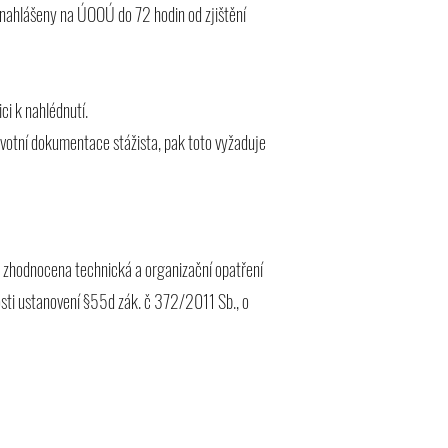
i nahlášeny na ÚOOÚ do 72 hodin od zjištění
ci k nahlédnutí.
ravotní dokumentace stážista, pak toto vyžaduje
a zhodnocena technická a organizační opatření
nosti ustanovení §55d zák. č 372/2011 Sb., o