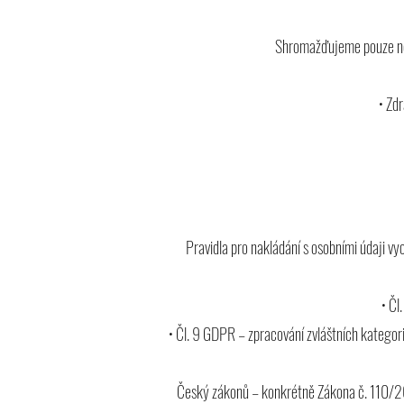
Shromažďujeme pouze ne
• Zd
Pravidla pro nakládání s osobními údaji vy
• Čl
• Čl. 9 GDPR – zpracování zvláštních kategori
Český zákonů – konkrétně Zákona č. 110/20