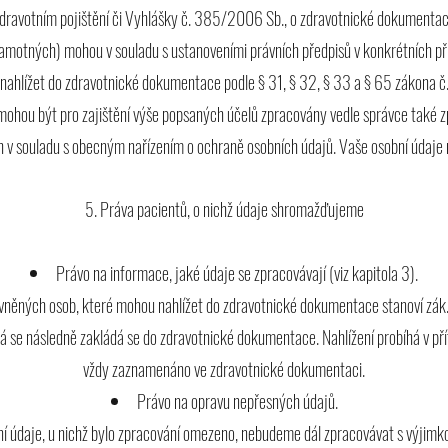
dravotním pojištění či Vyhlášky č. 385/2006 Sb., o zdravotnické dokumentac
amotných) mohou v souladu s ustanoveními právních předpisů v konkrétních pří
nahlížet do zdravotnické dokumentace podle § 31, § 32, § 33 a § 65 zákona č.
ohou být pro zajištění výše popsaných účelů zpracovány vedle správce také zp
 v souladu s obecným nařízením o ochraně osobních údajů. Vaše osobní údaje
5. Práva pacientů, o nichž údaje shromažďujeme
Právo na informace, jaké údaje se zpracovávají (viz kapitola 3).
vněných osob, které mohou nahlížet do zdravotnické dokumentace stanoví zák.
á se následně zakládá se do zdravotnické dokumentace. Nahlížení probíhá v pří
vždy zaznamenáno ve zdravotnické dokumentaci.
Právo na opravu nepřesných údajů.
í údaje, u nichž bylo zpracování omezeno, nebudeme dál zpracovávat s výjimko