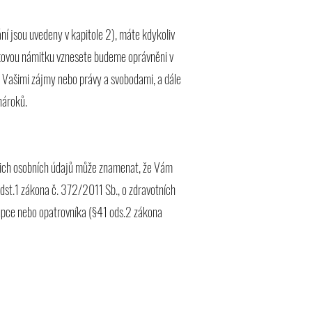
í jsou uvedeny v kapitole 2), máte kdykoliv
akovou námitku vznesete budeme oprávněni v
 Vašimi zájmy nebo právy a svobodami, a dále
nároků.
šich osobních údajů může znamenat, že Vám
dst.1 zákona č. 372/2011 Sb., o zdravotních
tupce nebo opatrovníka (§41 ods.2 zákona