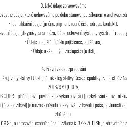
3. Jaké údaje zpracováváme
zbytné údaje, které uchováváme po dobu stanovenou zákonem o archivaci zd
• Identifikační údaje (jméno, příjmení, rodné číslo, adresa, kontakt).
ravotní údaje (diagnózy, anamnéza, léčba, očkování, výsledky vyšetření, recepty 
• Údaje o pojištění (číslo pojištěnce, pojišťovna).
• Údaje o zákonných zástupcích (u dětí).
4. Právní základ zpracování
cházejí z legislativy EU, stejně tak z legislativy České republiky. Konkrétně z
2016/679 (GDPR)
. 6 GDPR – plnění právní povinnosti a výkon povolání (poskytování zdravotní slu
í (údaje o zdraví) je možné z důvodu poskytování zdravotní péče, povinností z
službách).
19 Sb., o zpracování osobních údajů, Zákona č. 372/2011 Sb., o zdravotních 