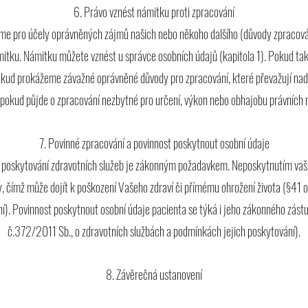
6. Právo vznést námitku proti zpracování
me pro účely oprávněných zájmů našich nebo někoho dalšího (důvody zpracován
mitku. Námitku můžete vznést u správce osobních údajů (kapitola 1). Pokud t
kud prokážeme závažné oprávněné důvody pro zpracování, které převažují nad
 pokud půjde o zpracování nezbytné pro určení, výkon nebo obhajobu právních 
7. Povinné zpracování a povinnost poskytnout osobní údaje
ly poskytování zdravotních služeb je zákonným požadavkem. Neposkytnutím va
 čímž může dojít k poškození Vašeho zdraví či přímému ohrožení života (§41 o
í). Povinnost poskytnout osobní údaje pacienta se týká i jeho zákonného zás
č.372/2011 Sb., o zdravotních službách a podmínkách jejich poskytování).
8. Závěrečná ustanovení