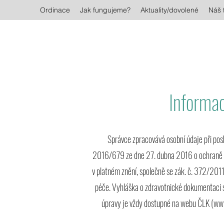
Ordinace
Jak fungujeme?
Aktuality/dovolené
Náš 
Informac
Správce zpracovává osobní údaje při p
2016/679 ze dne 27. dubna 2016 o ochraně fy
v platném znění, společně se zák. č. 372/2011 
péče. Vyhláška o zdravotnické dokumentaci st
úpravy je vždy dostupné na webu ČLK (
www