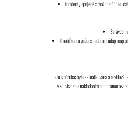
Incidenty spojené s možností úniku dat
Správce má
K nahlížení a práci s osobními údaji mají
Tato směrnice byla aktualizována a revidován
v souvislosti s nakládáním a ochranou osobn