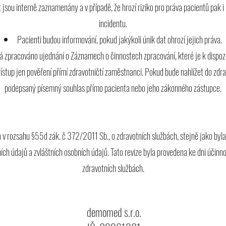
 jsou interně zaznamenány a v případě, že hrozí riziko pro práva pacientů pak 
incidentu.
Pacienti budou informování, pokud jakýkoli únik dat ohrozí jejich práva.
 zpracováno ujednání o Záznamech o činnostech zpracování, které je k dispozi
 přístup jen pověření přímí zdravotničtí zaměstnanci. Pokud bude nahlížet do zd
podepsaný písemný souhlas přímo pacienta nebo jeho zákonného zástupce.
a v rozsahu §55d zák. č 372/2011 Sb., o zdravotních službách, stejně jako byl
ích údajů a zvláštních osobních údajů. Tato revize byla provedena ke dni účin
zdravotních službách.
demomed s.r.o.